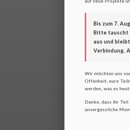
auf neue Projekte u
Bis zum
7. Au
Bitte tauscht
aus und bleib
Verbindung. A
Wir möchten uns vo
Offenheit, eure Tei
werden, was es heut
Danke, dass ihr Tei
unvergessliche Mom